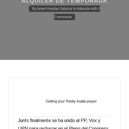
ALQUILER DE TEMPORADA
By
Israel Huertas Salazar
in
Articulos
with
0
Comments
Getting your
Trinity Audio
player
Junts finalmente se ha unido al PP, Vox y
ready...
UPN para rechazar en el Pleno del Congreso