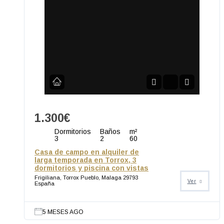
1.300€
Dormitorios
Baños
m²
3
2
60
Casa de campo en alquiler de
larga temporada en Torrox, 3
dormitorios y piscina con vistas
Frigiliana, Torrox Pueblo, Malaga 29793
Ver
España
5 MESES AGO