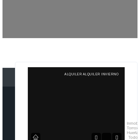
ALQUILER ALQUILER INVIERNO
Inmobil
TorroxI
Huerta
Todos