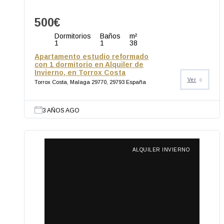
500€
Dormitorios
Baños
m²
1
1
38
Apartamento estudio reformado
con 1 dormitorio en Alquiler de
Invierno, en Torrox Costa
Ver
Torrox Costa, Malaga 29770, 29793 España
3 AÑOS AGO
ALQUILER INVIERNO