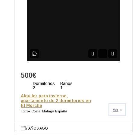
500€
Dormitorios
Baños
2
1
Alquiler para invierno,
apartamento de 2 dormitorios en
El Morche
Ver
Torrox Costa, Malaga España
7 AÑOS AGO