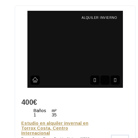
ALQUILER INVIERNO
400€
Baños
m²
1
35
Estudio en alquiler invernal en
Torrox Costa, Centro
Internacional