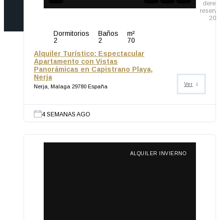
derec
reserv
201
Dormitorios
Baños
m²
2
2
70
Alquiler Turístico: Espectacular
Apartamento con Vistas
Panorámicas en Capistrano Playa,
Nerja
Ver
Nerja, Malaga 29780 España
4 SEMANAS AGO
ALQUILER INVIERNO