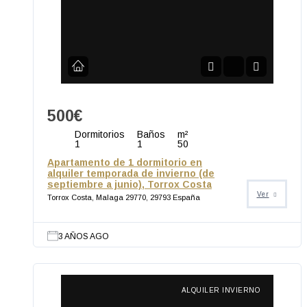
500€
Dormitorios
Baños
m²
1
1
50
Apartamento de 1 dormitorio en
alquiler temporada de invierno (de
septiembre a junio), Torrox Costa
Ver
Torrox Costa, Malaga 29770, 29793 España
3 AÑOS AGO
ALQUILER INVIERNO