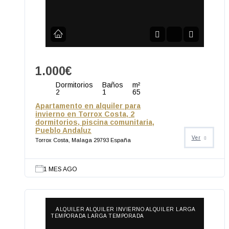
1.000€
Dormitorios
Baños
m²
2
1
65
Apartamento en alquiler para
invierno en Torrox Costa, 2
dormitorios, piscina comunitaria,
Pueblo Andaluz
Ver
Torrox Costa, Malaga 29793 España
1 MES AGO
ALQUILER ALQUILER INVIERNO ALQUILER LARGA
TEMPORADA LARGA TEMPORADA