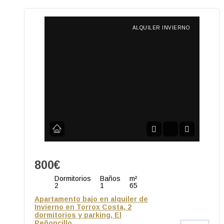
ALQUILER INVIERNO
800€
Dormitorios
Baños
m²
2
1
65
Apartamento bajo en alquiler de
Invierno en Torrox Costa, 2
dormitorios y parking, El
Peñoncillo