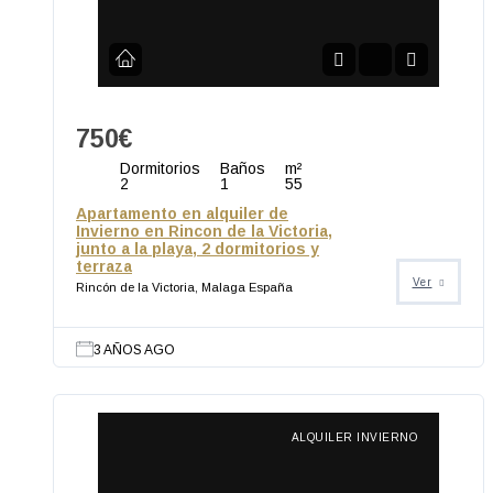
750€
Dormitorios
Baños
m²
2
1
55
Apartamento en alquiler de
Invierno en Rincon de la Victoria,
junto a la playa, 2 dormitorios y
terraza
Ver
Rincón de la Victoria, Malaga España
3 AÑOS AGO
ALQUILER INVIERNO