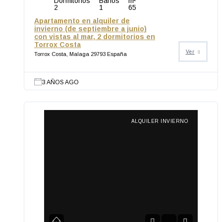
Dormitorios
Baños
m²
2
1
65
Apartamento en alquiler de
invierno (de septiembre a junio)
con vistas al mar, 2 dormitorios en
Torrox Costa
Ver
Torrox Costa, Malaga 29793 España
3 AÑOS AGO
ALQUILER INVIERNO