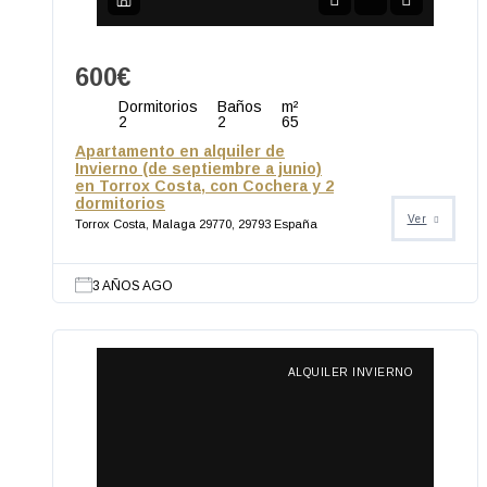
600€
Dormitorios
Baños
m²
2
2
65
Apartamento en alquiler de
Invierno (de septiembre a junio)
en Torrox Costa, con Cochera y 2
dormitorios
Ver
Torrox Costa, Malaga 29770, 29793 España
3 AÑOS AGO
ALQUILER INVIERNO