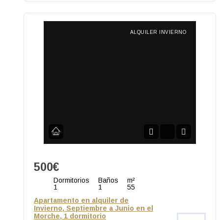
ALQUILER INVIERNO
500€
Dormitorios
Baños
m²
1
1
55
Apartamento en alquiler de
Invierno, Septiembre a Junio en el
Morche, 1 dormitorio