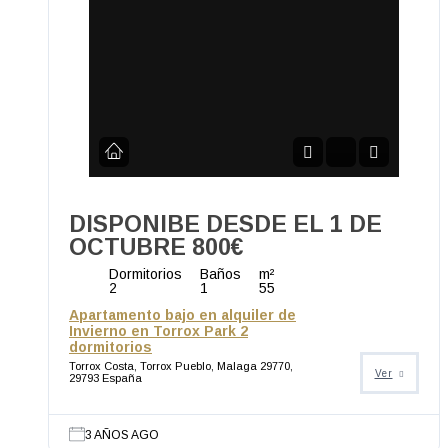
DISPONIBE DESDE EL 1 DE
OCTUBRE
800€
Dormitorios
Baños
m²
2
1
55
Apartamento bajo en alquiler de
Invierno en Torrox Park 2
dormitorios
Torrox Costa, Torrox Pueblo, Malaga 29770,
Ver
29793 España
3 AÑOS AGO