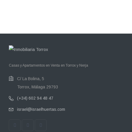
Casas y Apartamentos en Venta en Torrox y Nerja
C/ La Bolina, 5
Torrox, Málaga 29793
(+34) 602 94 48 47
israel@israelhuertas.com