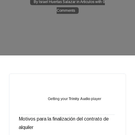
By
Israel Huertas Salazar
in
Articulos
with
0
Comments
Getting your
Trinity Audio
player
Motivos para la finalización del contrato de
ready...
alquiler