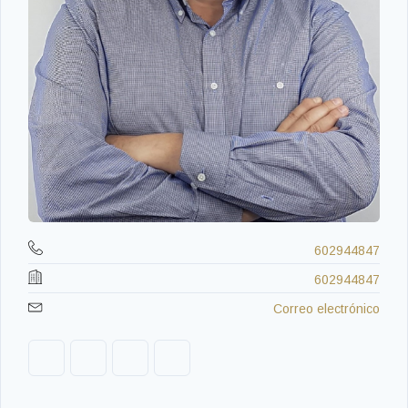
602944847
602944847
Correo electrónico