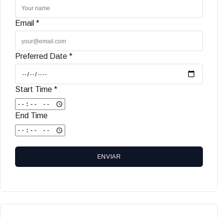
Email *
Preferred Date *
Start Time *
End Time
ENVIAR