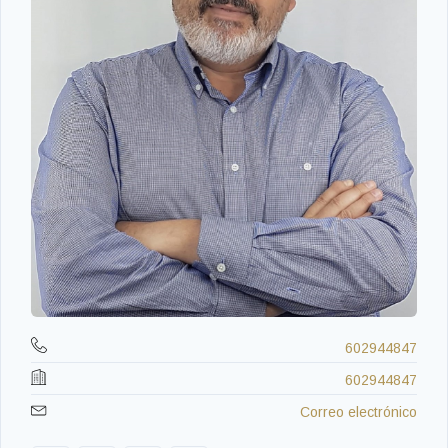
602944847
602944847
Correo electrónico