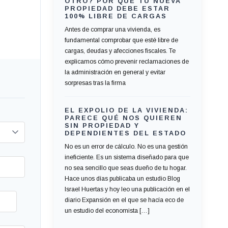
OTRO? POR QUÉ TU NUEVA
PROPIEDAD DEBE ESTAR
100% LIBRE DE CARGAS
Antes de comprar una vivienda, es
fundamental comprobar que esté libre de
cargas, deudas y afecciones fiscales. Te
explicamos cómo prevenir reclamaciones de
la administración en general y evitar
sorpresas tras la firma
EL EXPOLIO DE LA VIVIENDA:
PARECE QUÉ NOS QUIEREN
SIN PROPIEDAD Y
DEPENDIENTES DEL ESTADO
No es un error de cálculo. No es una gestión
ineficiente. Es un sistema diseñado para que
no sea sencillo que seas dueño de tu hogar.
Hace unos días publicaba un estudio Blog
Israel Huertas y hoy leo una publicación en el
diario Expansión en el que se hacía eco de
un estudio del economista […]