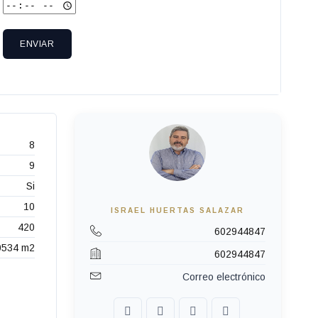
ENVIAR
8
9
Si
10
ISRAEL HUERTAS SALAZAR
420
602944847
0534 m2
602944847
Correo electrónico