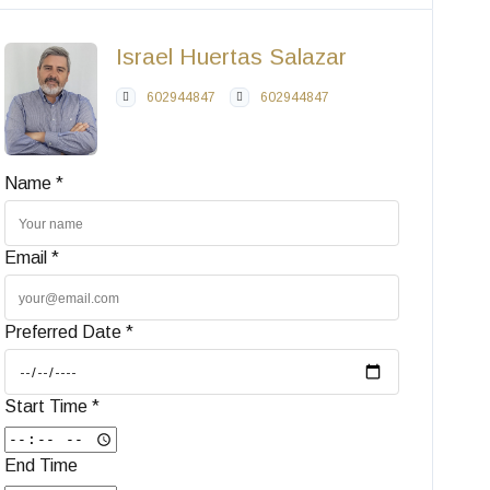
Israel Huertas Salazar
602944847
602944847
Name *
Email *
Preferred Date *
Start Time *
End Time