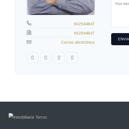
602944847
602944847
ENVI
Correo electrónico