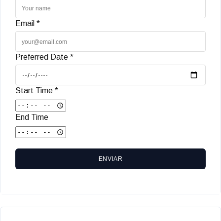
Email *
Preferred Date *
Start Time *
End Time
ENVIAR