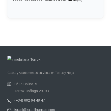
Casas y Apartamentos en Venta en Torrox y Nerja
C/ La Bolina, 5
Torrox, Málaga 29793
(+34) 602 94 48 47
israel@israelhuertas.com