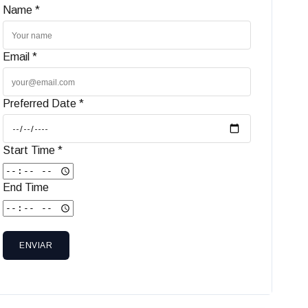
Name *
Email *
Preferred Date *
Start Time *
End Time
ENVIAR