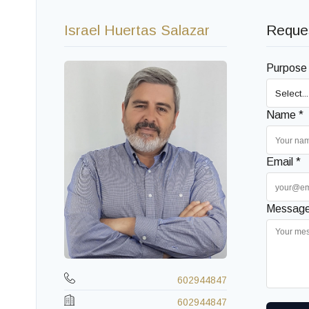
Israel Huertas Salazar
Reques
Purpose
Name *
Email *
Message
602944847
602944847