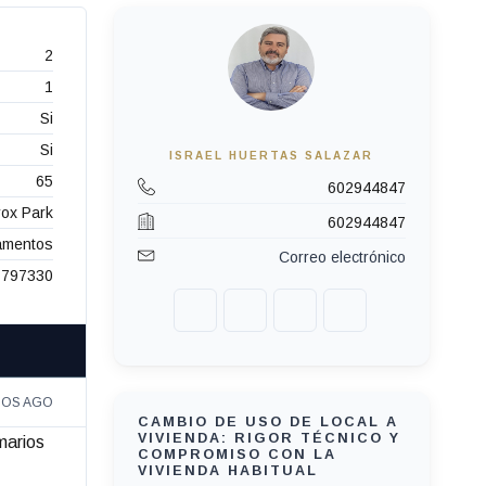
2
1
Si
Si
ISRAEL HUERTAS SALAZAR
65
602944847
rox Park
602944847
tamentos
Correo electrónico
797330
ÑOS AGO
CAMBIO DE USO DE LOCAL A
VIVIENDA: RIGOR TÉCNICO Y
marios
COMPROMISO CON LA
VIVIENDA HABITUAL