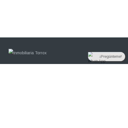
¡Pregúnteme!
Casas y Apartamentos en Venta en Torrox y Nerja
C/ La Bolina, 5
Torrox, Málaga 29793
(+34) 602 94 48 47
israel@israelhuertas.com